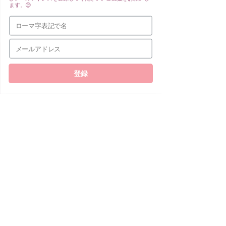
ます。😊
Contact Me
登録