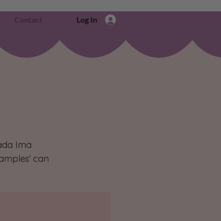
Contact
Log In
Tada Ima
Samples' can