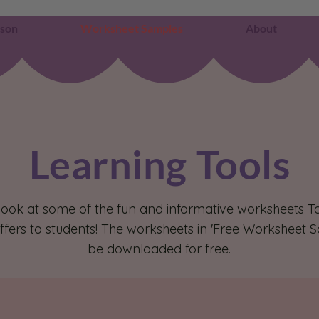
sson
Worksheet Samples
About
Learning Tools
look at some of the fun and informative worksheets 
fers to students! The worksheets in 'Free Worksheet 
be downloaded for free.