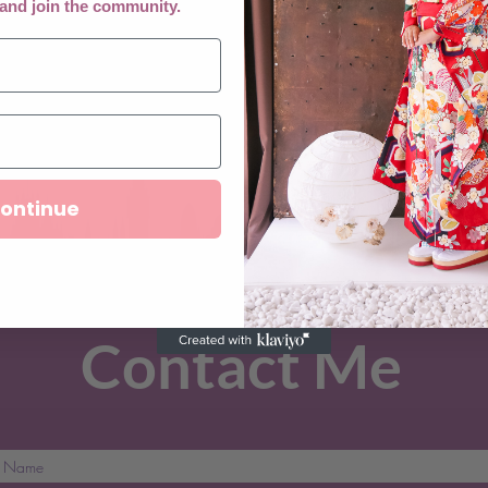
 and join the community.
ontinue
Contact Me