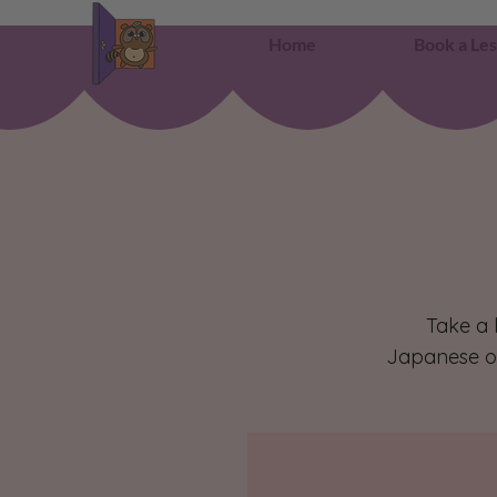
Home
Book a Le
Take a 
Japanese of