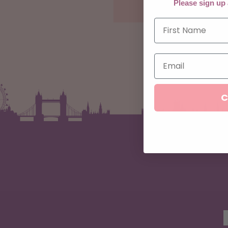
Please sign up
C