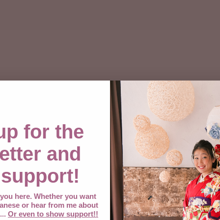
up for the
etter and
support!
e you here. Whether you want
anese or hear from me about
...
Or even to show support!!