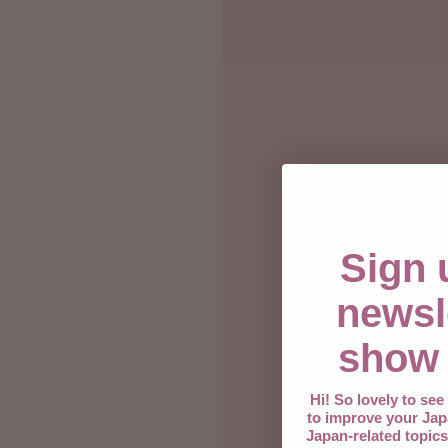
Sign 
newsl
show 
Hi! So lovely to se
to improve your Jap
Japan-related topics